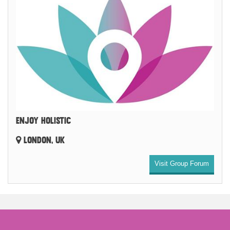
ENJOY HOLISTIC
LONDON, UK
Visit Group Forum