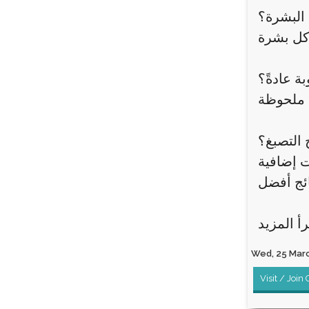
 البشرة؟
ة عادةً؟
 التصبغ؟
ت إضافية
Wed, 25 March
Visit / Join