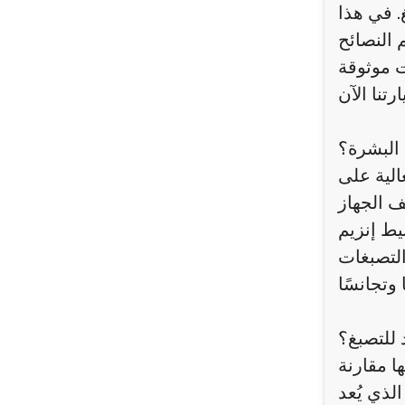
. في هذا
 النصائح
 البشرة؟
الية على
ف الجهاز
يط إنزيم
التصبغات
 للتصبغ؟
ا مقارنة
لذي يُعد