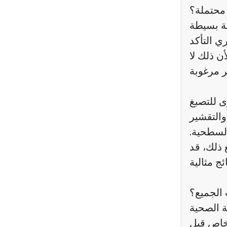
 محتملة؟
ية بسيطة
ي التأكد
 ذلك لا
ى للتصبغ
والتقشير
 السطحية.
 ذلك، قد
الجميع؟
ة الصحية
 خاص قبل