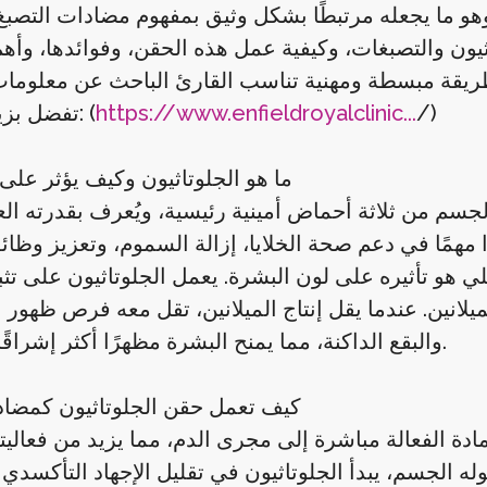
 وهو ما يجعله مرتبطًا بشكل وثيق بمفهوم مضادات التصبغ
ثيون والتصبغات، وكيفية عمل هذه الحقن، وفوائدها، وأهم
/)
https://www.enfieldroyalclinic...
تفضل بزيارتنا الآن: (
ما هو الجلوتاثيون وكيف يؤثر على
سم من ثلاثة أحماض أمينية رئيسية، ويُعرف بقدرته الع
 مهمًا في دعم صحة الخلايا، إزالة السموم، وتعزيز وظائ
لي هو تأثيره على لون البشرة. يعمل الجلوتاثيون على تثب
لميلانين. عندما يقل إنتاج الميلانين، تقل معه فرص ظهور 
والبقع الداكنة، مما يمنح البشرة مظهرًا أكثر إشراقًا وتجانسًا.
كيف تعمل حقن الجلوتاثيون كمضاد
دة الفعالة مباشرة إلى مجرى الدم، مما يزيد من فعاليته
ه الجسم، يبدأ الجلوتاثيون في تقليل الإجهاد التأكسدي ا