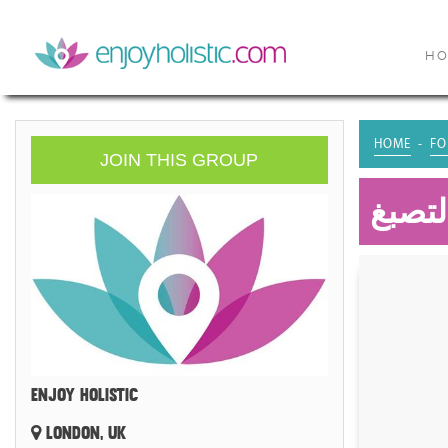
H
HOME
FO
JOIN THIS GROUP
لتصبغ
ENJOY HOLISTIC
LONDON, UK