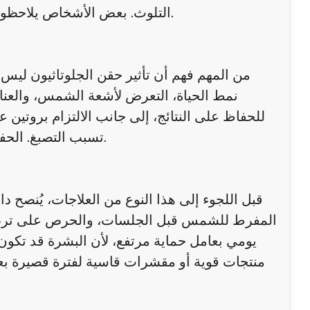
التلوث. بعض الأشخاص يلاحظون أيضًا تحسنًا في ملمس البشرة، حيث تصبح أكثر نعومة وإشراقًا.
من المهم فهم أن تأثير حقن الجلوتاثيون ليس 
نمط الحياة، التعرض لأشعة الشمس، والعناية
للحفاظ على النتائج، إلى جانب الالتزام بروتي
تسبب التصبغ. الحفاظ على النتائج يتطلب أيضًا نظامًا غذائيًا متوازنًا يدعم صحة الجلد.
قبل اللجوء إلى هذا النوع من العلاجات، يُنصح دا
المفرط للشمس قبل الجلسات، والحرص على ترطيب
يومي بعامل حماية مرتفع، لأن البشرة قد تكون
منتجات قوية أو مقشرات قاسية لفترة قصيرة بعد