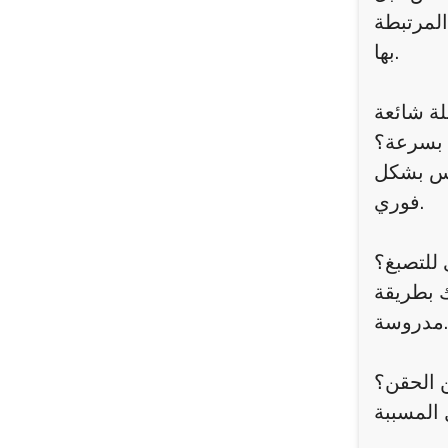
المرتبطة
بها.
لة شائعة
ن بسرعة؟
ليس بشكل
فوري.
 للتصبغ؟
ك بطريقة
مدروسة.
ن الحقن؟