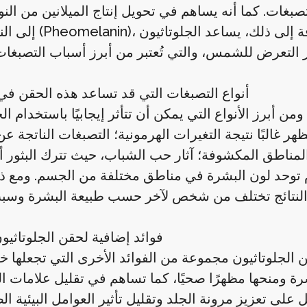
. كما أنه يساهم في تحويل إنتاج الميلانين من النوع الداكن (n
إلى النوع الفاتح (Pheomelanin)، وهو ما يؤدي ت
أنواع التصبغات التي قد تساعد هذه الحقن في
 أبرز الأنواع التي يمكن أن تتأثر إيجابيًا باستخدام الج
ر غالبًا نتيجة التغيرات الهرمونية؛ التصبغات الناتجة ع
اطق المكشوفة؛ آثار حب الشباب، حيث تترك البثور أحيان
دم توحد لون البشرة في مناطق مختلفة من الجسم. ومع 
فوائد إضافية لحقن الجلوتاثيو
لجلوتاثيون مجموعة من الفوائد الأخرى التي تجعلها خيارً
ة ومنحها مظهرًا صحيًا، كما تساهم في تقليل علامات ا
على تعزيز مرونة الجلد وتقليل تأثير العوامل البيئية ال