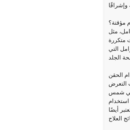
م مؤقتة؟
امل، مثل
ت متكررة
امل التي
ام الحقن
نب التعرض
اقي شمس
 استخدام
بر أيضًا