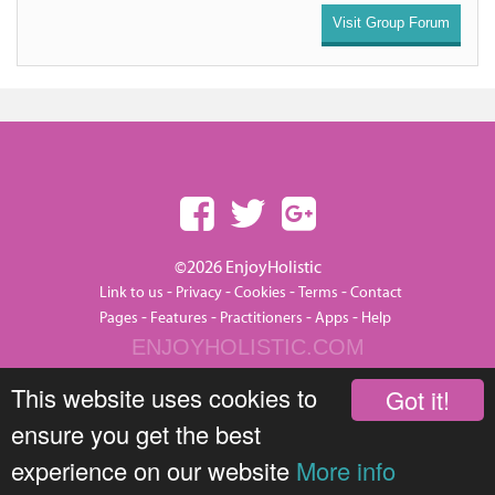
Visit Group Forum
©2026 EnjoyHolistic
-
-
-
-
Link to us
Privacy
Cookies
Terms
Contact
-
-
-
-
Pages
Features
Practitioners
Apps
Help
ENJOYHOLISTIC.COM
This website uses cookies to
Got it!
ensure you get the best
experience on our website
More info