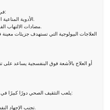
في الحالات الشديدة أو المقاومة للعلاج الموضعي، يلجأ الطبيب إلى:
الأدوية المناعية الفموية للتحكم في نشاط الجهاز المناعي وتقليل الالتهاب المنتشر.
مضادات الالتهاب الفموية أو الستيرويدات قصيرة المدى للسيطرة على النوبات الحادة.
العلاجات البيولوجية التي تستهدف جزيئات معينة ف
يلعب التثقيف الصحي دورًا كبيرًا في إدارة الصدفية. يقدم الطبيب نصائح عملية للحد من تفاقم النوبات:
تجنب الإجهاد النفسي قدر الإمكان، وممارسة تقنيات الاسترخاء مثل اليوغا أو التأمل.