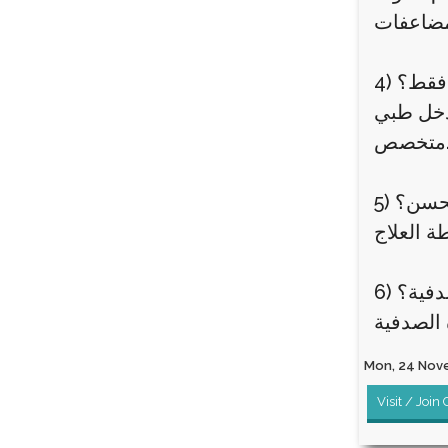
 فقط؟
تدخل طبي
صص.
 تحسن؟
صدفية؟
Mon, 24 Nove
Visit / Join