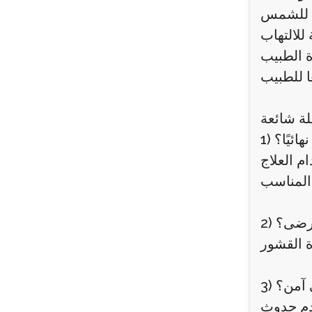
لة شائعة
ائيًا؟
م العلاج
سب.
مرضى؟
ي آمن؟
عدم حدوث