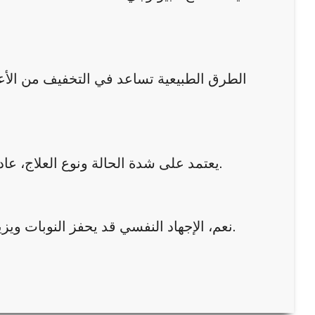
الطرق الطبيعية تساعد في التخفيف من الأعر
يعتمد على شدة الحالة ونوع العلاج، عادة يظهر تحسن ملحوظ خلال أسابيع قليلة مع الالتزام بخطة العلاج.
نعم، الإجهاد النفسي قد يحفز النوبات ويزيد الالتهاب، لذا فإن التحكم بالتوتر جزء أساسي من إدارة الصدفية.