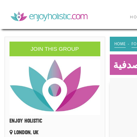
H
HOME
FO
JOIN THIS GROUP
صدفية
ENJOY HOLISTIC
LONDON, UK