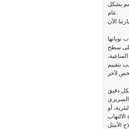
جسم بشكل
عام.
 نوباتها
 على سطح
لمناعية،
ب بتقييم
كل دقيق
لسريري
ثرية، أو
الالتهاب