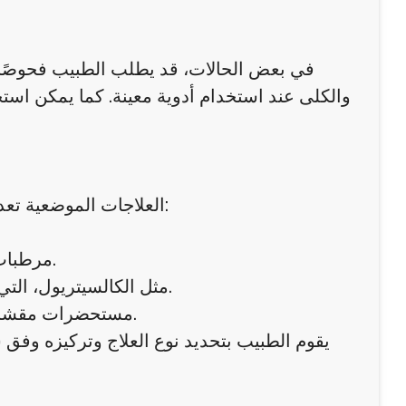
في بعض الحالات، قد يطلب الطبيب فحوصًا مخ
والكلى عند استخدام أدوية معينة. كما يمكن اس
العلاجات الموضعية تعد الأساس لمعظم حالات الصدفية الخفيفة إلى المتوسطة، وتشمل:
مرطبات قوية لإعادة ترطيب الجلد ومنع جفافه الذي يزيد التقشر والحكة.
مستحضرات مشتقة من فيتامين D مثل الكالسيتريول، التي تساعد على تباطؤ نمو الخلايا.
مستحضرات مقشرة أو قطران الفحم لتخفيف سماكة القشور وتحسين مظهر الجلد.
يقوم الطبيب بتحديد نوع العلاج وتركيزه وف