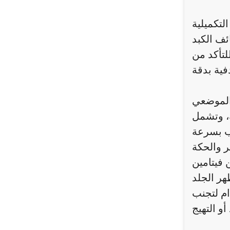
لتكميلية
ئف الكبد
لتأكد من
 الموضعي
ام لتجنب