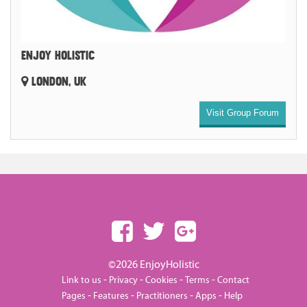
ENJOY HOLISTIC
LONDON, UK
Visit Group Forum
©2026 EnjoyHolistic
-
-
-
-
Link to us
Privacy
Cookies
Terms
Contact
-
-
-
-
Pages
Features
Practitioners
Apps
Help