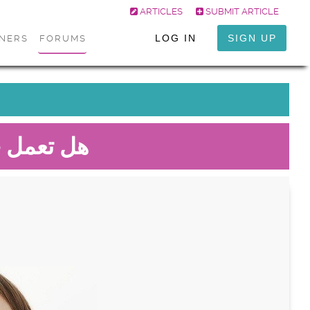
ARTICLES
SUBMIT ARTICLE
LOG IN
SIGN UP
ONERS
FORUMS
هل تعمل ح