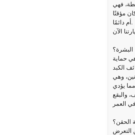
طة، فهي
ن مؤقتًا
أم دائمًا.
البشرة؟
هي حماية
ئف الكبد
نين، وهي
مما يؤدي
، والبقع
ة الحقن؟
ن التعرض