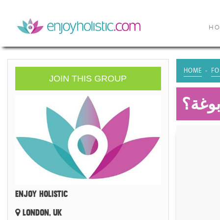
H
HOME
FO
JOIN THIS GROUP
بوغة؟
ENJOY HOLISTIC
LONDON, UK