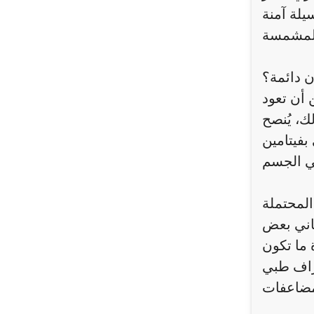
يلة آمنة
ن دائمة؟
 أن تعود
ك، يُنصح
ن C الذي
 المحتملة
عاني بعض
 ما تكون
راف طبي