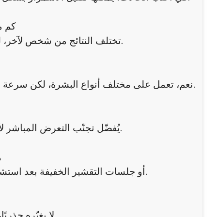
2. ك
تختلف النتائج من شخص لآخر، لكنها غالبًا تبدأ بالظهور بعد 4 إلى 8 أسابيع من الاستخدام المنتظم.
نعم، تعمل على مختلف أنواع البشرة، لكن سرعة الاستجابة قد تختلف باختلاف طبيعة الجلد وكمية الميلانين المنتجة.
يُفضّل تجنّب التعرض المباشر لأشعة الشمس أو استخدام واقٍ شمسي يوميًا للحفاظ على النتائج.
5
نعم، يمكن الجمع بينها وبين فيتامين C أو جلسات التقشير الخفيفة بعد استشارة الطبيب لتحسين النتائج.
لا يغيّره جذريًا، بل يُعيدها إلى لونها الأصلي ويحسّن توحيدها ويقلل من التصبغات.