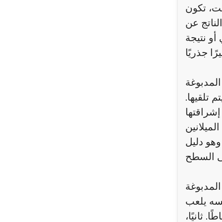
قت، تكون
لناتج عن
أو نتيجة
المدبوغة
 تلقيها.
إشراقتها
لميلانين
وهو دليل
المدبوغة
فسه يلعب
. ثانيًا،