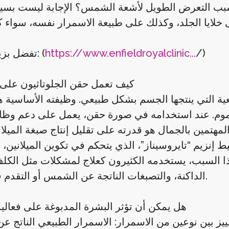
 بسبب التعرض الطويل لأشعة الشمس؟ الإجابة ليست بسي
 خلايا الجلد، وكذلك على طبيعة الاسمرار نفسه، سواء كا
/)
https://www.enfieldroyalclinic...
تفضل بزيارتنا الآن: (
كيف تعمل حقن الجلوتاثيون على 
عية التي ينتجها الجسم بشكل طبيعي. وظيفته الأساسية 
لسموم. عند استخدامه في صورة حقن، يعمل على دعم وظا
 المهتمين بالجمال هو قدرته على تقليل إنتاج صبغة الميلا
يط إنزيم “تايروسيناز”، الذي يتحكم في تكوين الميلانين، 
ولهذا السبب، يستخدمه الكثيرون كعلاج لمشكلات مثل الكلف
الداكنة، والتصبغات الناتجة عن الشمس أو التقدم في العمر.
هل يمكن أن تؤثر البشرة المدبوغة على فعالي
يز بين نوعين من الاسمرار: الاسمرار الطبيعي الناتج ع