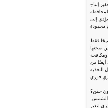
يز إنتاج
للمحافظة
 يؤدي إلى
يحًا فقط
ين صحتها
 ومكافحة
أيضًا من
 التغذية
دون حقن؟
ة الشمس،
ري لتغير