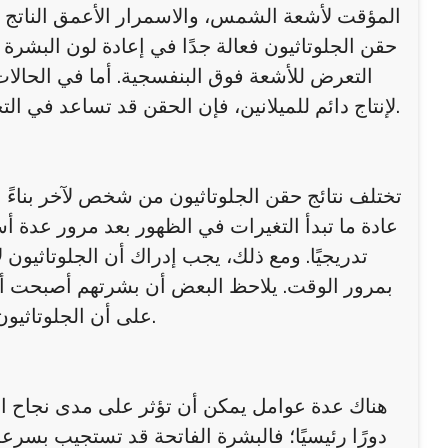
المؤقت لأشعة الشمس، والاسمرار الأعمق الناتج عن
حقن الجلوتاثيون فعالة جدًا في إعادة لون البشرة إ
التعرض للأشعة فوق البنفسجية. أما في الحالات 
لإنتاج دائم للميلانين، فإن الحقن قد تساعد في التخفيف من حدة اللون وتحسين النضارة، لكنها لا تُحدث تغييرًا جذريًا.
تختلف نتائج حقن الجلوتاثيون من شخص لآخر بناءً ع
عادة ما تبدأ التغيرات في الظهور بعد مرور عدة أس
تدريجيًا. ومع ذلك، يجب إدراك أن الجلوتاثيون
بمرور الوقت. يلاحظ البعض أن بشرتهم أصبحت أكث
على أن الجلوتاثيون يُحسّن صحة الجلد من الداخل قبل أن تظهر النتيجة على السطح.
هناك عدة عوامل يمكن أن تؤثر على مدى نجاح الجل
دورًا رئيسيًا؛ فالبشرة الفاتحة قد تستجيب بسرعة أك