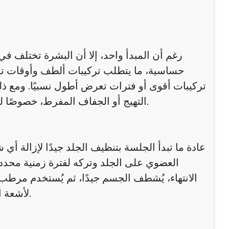
رغم أن المبدأ واحد، إلا أن البشرة تختلف 
حساسية، ما يتطلب تركيبات ألطف وأوقات تع
تركيبات أقوى أو فترات تعرض أطول نسبيًا. ومع 
التهيج أو الجفاف المفرط، خصوصًا للأشخاص الذين يعانون من أمراض جلدية مثل الإكزيما أو الصدفية.
عادة ما تبدأ الجلسة بتنظيف الجلد جيدًا لإزالة أ
العضوي على الجلد وتركه لفترة زمنية محدد
الانتهاء، يُشطف الجسم جيدًا، ثم يُستخدم مرطب
لأشعة الشمس بعد الجلسة، واستخدام واقٍ شمسي للحفاظ على النتائج.