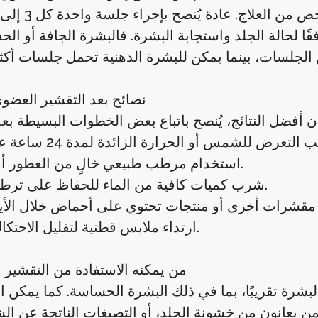
قًا لحالة الجلد واستجابة البشرة. فالبشرة الجافة أو ال
نصائح بعد التقشير العضو
استخدام مرطب طبيعي خالٍ من العطور أو الكحول.
شرب كميات كافية من الماء للحفاظ على ترطيب الجلد.
ارتداء ملابس قطنية لتقليل الاحتكاك والتهيج.
من يمكنه الاستفادة من التقشير
ع البشرة تقريبًا، بما في ذلك البشرة الحساسة. كما يمكن 
 لمن يعانون من خشونة الجلد، أو التصبغات الناتجة عن ا