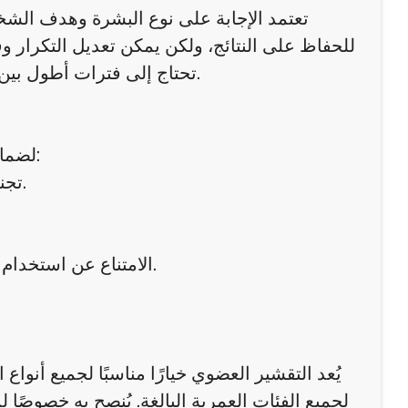
للحفاظ على النتائج، ولكن يمكن تعديل التكرار وف
تحتاج إلى فترات أطول بين الجلسات، بينما يمكن للبشرة الدهنية تحمل جلسات أكثر انتظامًا.
لضمان أفضل النتائج، يُنصح باتباع بعض الخطوات البسيطة بعد الجلسة:
تجنب التعرض للشمس أو الحرارة الزائدة لمدة 24 ساعة على الأقل.
الامتناع عن استخدام مقشرات أخرى أو منتجات تحتوي على أحماض خلال الأيام الأولى.
يُعد التقشير العضوي خيارًا مناسبًا لجميع أنوا
لجميع الفئات العمرية البالغة. يُنصح به خصوصًا