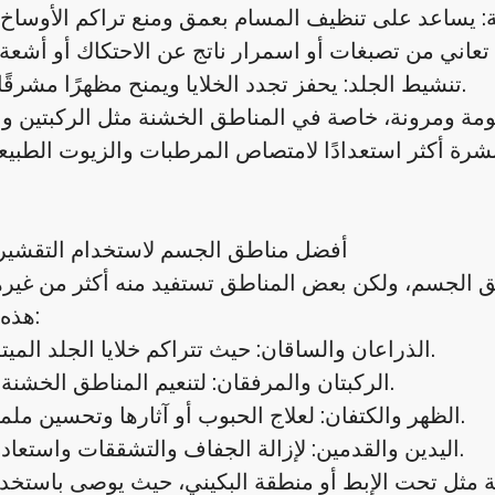
تنشيط الجلد: يحفز تجدد الخلايا ويمنح مظهرًا مشرقًا ومتجددًا.
بشرة أكثر استعدادًا لامتصاص المرطبات والزيوت الطبي
أفضل مناطق الجسم لاستخدام التقشير
 الجسم، ولكن بعض المناطق تستفيد منه أكثر من غيره
هذه المناطق:
الذراعان والساقان: حيث تتراكم خلايا الجلد الميتة بسهولة.
الركبتان والمرفقان: لتنعيم المناطق الخشنة والغامقة.
الظهر والكتفان: لعلاج الحبوب أو آثارها وتحسين ملمس الجلد.
اليدين والقدمين: لإزالة الجفاف والتشققات واستعادة النعومة.
مثل تحت الإبط أو منطقة البكيني، حيث يوصى باستخدا