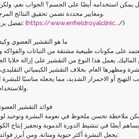
و: هل يمكن استخدامه أيضًا على الجسم؟ الجواب نعم، ول
ومعايير محددة تضمن تحقيق النتائج المرجوة بأمان.
/)
https://www.enfieldroyalclinic...
تفضل بزيارتنا الآن: (
ما هو التقشير العضوي وكي
تمد على مكونات طبيعية مشتقة من النباتات والفواكه 
اليك. يعمل هذا النوع من التقشير على إزالة خلايا الجل
ة ومظهرها العام. بخلاف التقشير الكيميائي التقليدي، 
التهيج أو الاحمرار الشديد، مما يجعله مناسبًا للبشرة
وللاستخدام المتكرر.
فوائد التقشير العضو
ن ملاحظة تحسن ملحوظ في نعومة البشرة وتوحيد لونها
م أيضًا في تنشيط الدورة الدموية وتحفيز إنتاج الكول
يجعل البشرة أكثر حيوية ومتانة. ومن أبرز فوائده للجسم: