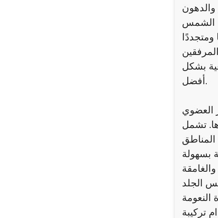
عية بشكل
أفضل.
 العضوي
ا. تشمل
م تركيبة