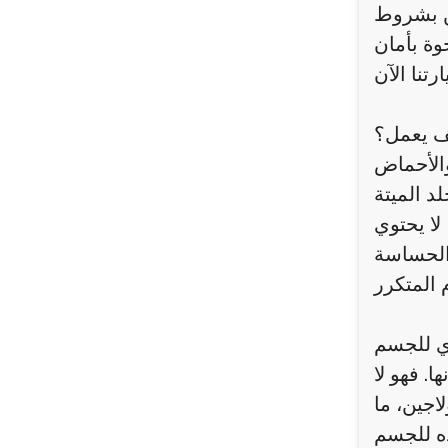
كن بشروط
ف يعمل؟
والأحماض
د الميتة
لا يحتوي
 الحساسة
ي للجسم
. فهو لا
اجين، ما