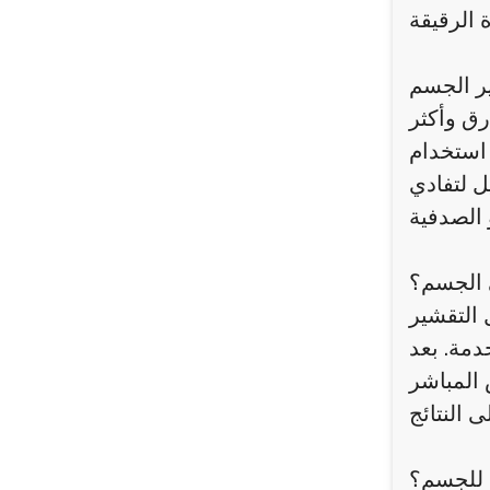
ير الجسم
رق وأكثر
 استخدام
ل لتفادي
 الجسم؟
 التقشير
دمة. بعد
 المباشر
 للجسم؟