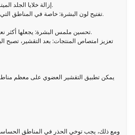
إزالة خلايا الجلد الميتة: يساعد على تنظيف المسام بعمق ومنع تراكم الأوساخ والدهون.
تفتيح لون البشرة: خاصة في المناطق التي تعاني من تصبغات أو اسمرار ناتج عن الاحتكاك أو أشعة الشمس.
تحسين ملمس البشرة: يجعلها أكثر نعومة ومرونة، خاصة في المناطق الخشنة مثل الركبتين والمرفقين.
تعزيز امتصاص المنتجات: بعد التقشير، تصبح ال
يمكن تطبيق التقشير العضوي على معظم مناطق
ومع ذلك، يجب توخي الحذر في المناطق الحساسة 