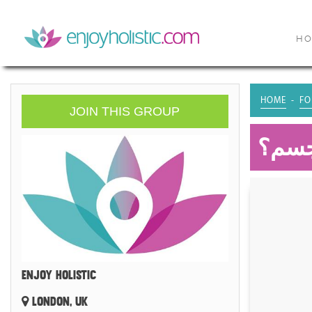
H
HOME
FO
JOIN THIS GROUP
جسم؟
ENJOY HOLISTIC
LONDON, UK