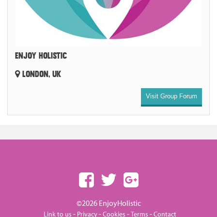
ENJOY HOLISTIC
LONDON, UK
Visit Group Forum
©2026 EnjoyHolistic
-
-
-
-
Link to us
Privacy
Cookies
Terms
Contact