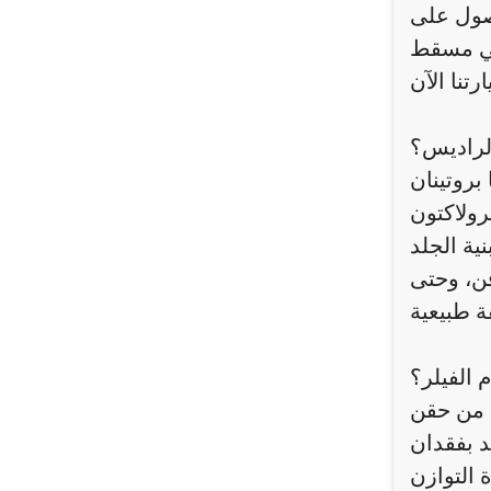
حصول على
الراديس؟
بروتينان
 مادة قابلة
نية الجلد
قن، وحتى
 الفيلر؟
ة من حقن
د بفقدان
 التوازن