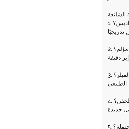
 الشائعة
لراديس؟
ء مؤلم؟
الفيلر؟
الحقن؟
محتملة؟