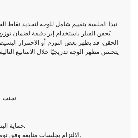
تبدأ الجلسة بتقييم شامل للوجه لتحديد نقاط ا
الحقن، قد يظهر بعض التورم أو الاحمرار البسيط، ل
يتحسن مظهر الوجه تدريجيًا خلال الأسابيع التالي
تجنب التدليك أو الضغط المباشر على منطقة الحقن خلال أول 24 ساعة.
حماية البشرة من أشعة الشمس المباشرة واستخدام واقي شمس مناسب.
الالتزام بجلسات متابعة وفق توصية المختص لضمان استمرارية النتائج وتحفيز الكولاجين المستمر.