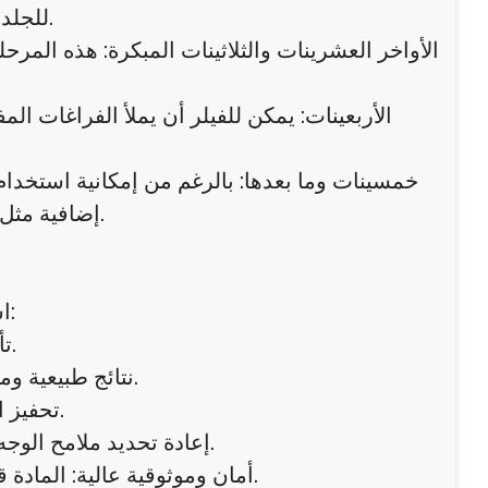
للجلد، تأخير ظهور علامات الشيخوخة، وتحقيق نتائج طبيعية دون مبالغة.
الأواخر العشرينات والثلاثينات المبكرة: هذه المرح
الأربعينات: يمكن للفيلر أن يملأ الفراغات الم
خمسينات وما بعدها: بالرغم من إمكانية استخدام ا
إضافية مثل شد الجلد أو جلسات تحفيز الكولاجين للحصول على أفضل مظهر.
استخدام الراديس في العمر الأمثل يمنح البشرة العديد من الفوائد:
تأخير ظهور التجاعيد: يحافظ على الجلد مشدودًا ومرنًا لفترة أطول.
نتائج طبيعية ومتدرجة: تظهر التحسينات بشكل تدريجي ومتناسق مع ملامح الوجه.
تحفيز الكولاجين طويل الأمد: يحسن بنية الجلد الداخلية ويزيد من مرونته.
إعادة تحديد ملامح الوجه: يساعد على شد الفك، تحسين الخدين، وتقليل خطوط الابتسامة.
أمان وموثوقية عالية: المادة قابلة للتحلل تدريجيًا، مع احتمالية منخفضة لردود الفعل التحسسية.