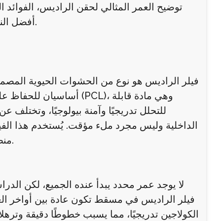
توضيح العمر المثالي لحقن الراديس، الفوائد ال
أفضل النتائج، مع التركيز على تجربة أفضل حقن فيلر الراديس في مسقط.
فيلر الراديس هو نوع من الحشوات الحيوية المصممة 
أساسيان للحفاظ على مرونة
للتحلل تدريجيًا وآمنة بيولوجيًا، وتختلف عن
الداخلية وليس مجرد ملء مؤقت. يُستخدم هذا الفي
منطقة تحت العين، حيث يعيد للبشرة حيويتها وشبابها بطريقة طبيعية.
لا يوجد عمر محدد يبدأ عنده الجميع، لكن الدر
فيلر الراديس في مسقط تكون عادة بين أواخر العشر
الكولاجين تدريجيًا، مما يسبب خطوطًا دقيقة وتره