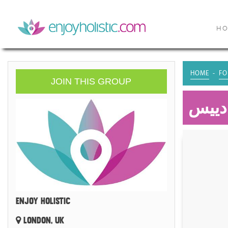
H
HOME
FO
JOIN THIS GROUP
دييس
ENJOY HOLISTIC
LONDON, UK