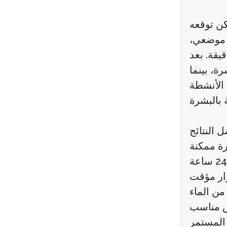
كن توقعه
ر موضعي،
ستخدام إبر دقيقة لضمان توزيع متساوٍ وطبيعي. عادةً ما تستغرق الجلسة بين 30 و45 دقيقة. بعد
ة، بينما
 الأنشطة
 النتائج