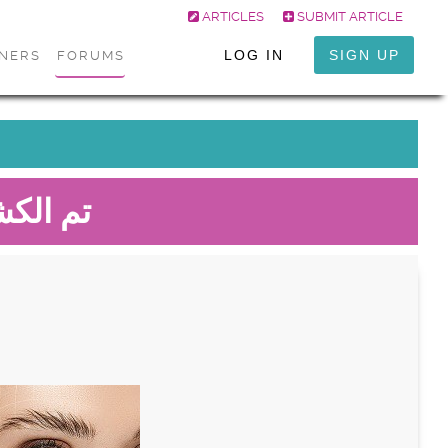
ARTICLES
SUBMIT ARTICLE
LOG IN
SIGN UP
ONERS
FORUMS
تم الك