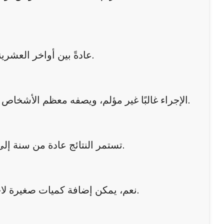
عادةً بين أواخر العشرينيات وأوائل الأربعينيات، حيث يبدأ الجلد بفقدان الكولاجين تدريجيًا.
الإجراء غالبًا غير مؤلم، ويصفه معظم الأشخاص بوخز خفيف فقط بفضل استخدام كريم مخدر موضعي وإبر دقيقة.
تستمر النتائج عادة من سنة إلى سنتين، مع تحسن تدريجي للجلد نتيجة تحفيز الكولاجين الطبيعي.
نعم، يمكن إضافة كميات صغيرة لاحقًا أو الانتظار حتى تتحلل المادة بالكامل قبل جلسة تعديل جديدة.