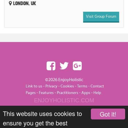
LONDON, UK
Visit Group Forum
©2026 EnjoyHolistic
-
-
-
-
Link to us
Privacy
Cookies
Terms
Contact
-
-
-
-
Pages
Features
Practitioners
Apps
Help
ENJOYHOLISTIC.COM
This website uses cookies to
Got it!
ensure you get the best