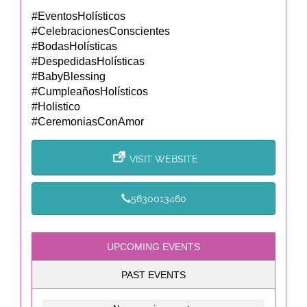
#EventosHolísticos
#CelebracionesConscientes
#BodasHolísticas
#DespedidasHolísticas
#BabyBlessing
#CumpleañosHolísticos
#Holistico
#CeremoniasConAmor
VISIT WEBSITE
5630013460
UPCOMING EVENTS
PAST EVENTS