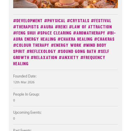
#Development
#Physical
#Crystals
#Festival
#Therapists
#Aura
#Reiki
#Law Of Attraction
#Feng Shui
#Space Clearing
#Aromatherapy
#Bi-
Aura Energy Healing
#Chakra Healing
#Chakras
#Colour Therapy
#Energy Work
#Mind Body
Spirit
#Reflexology
#Sound Gong Bath
#Self
Growth
#Relaxation
#Anxiety
#Frequency
Healing
Founded Date:
12th Mar 2026
People In Group:
0
Upcoming Events:
0
Past Events: