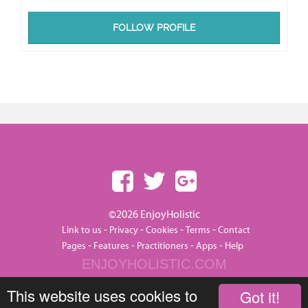
FOLLOW PROFILE
©2026 EnjoyHolistic
-
-
-
-
Link to us
Privacy
Cookies
Terms
Contact
-
-
-
-
Pages
Features
Practitioners
Apps
Help
ENJOYHOLISTIC.COM
This website uses cookies to
Got it!