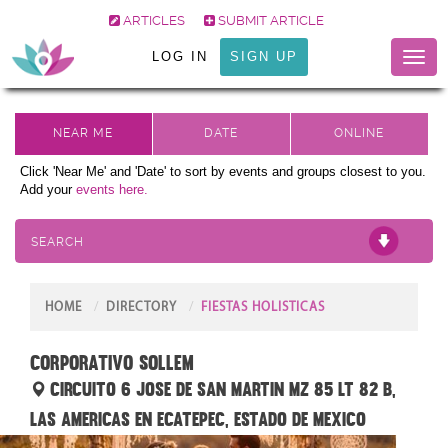
ARTICLES
SUBMIT ARTICLE
LOG IN
SIGN UP
Toggl
naviga
Click 'Near Me' and 'Date' to sort by events and groups closest to you.
Add your
events here.
SEARCH
HOME
DIRECTORY
FIESTAS HOLISTICAS
CORPORATIVO SOLLEM
CIRCUITO 6 JOSE DE SAN MARTIN MZ 85 LT 82 B,
LAS AMERICAS EN ECATEPEC, ESTADO DE MEXICO