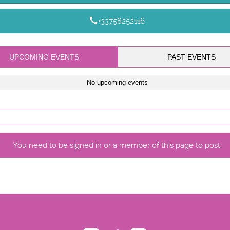
+33758252116
UPCOMING EVENTS
PAST EVENTS
No upcoming events
You need to be signed in or a member of this page to post.