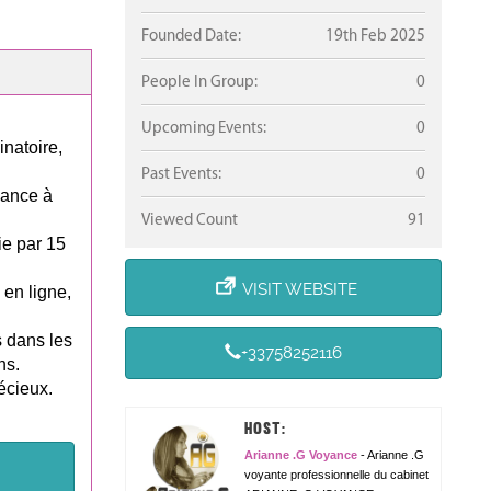
Founded Date:
19th Feb 2025
People In Group:
0
Upcoming Events:
0
inatoire,
Past Events:
0
yance à
Viewed Count
91
ie par 15
VISIT WEBSITE
 en ligne,
s dans les
+33758252116
ns.
écieux.
HOST:
Arianne .G Voyance
- Arianne .G
voyante professionnelle du cabinet