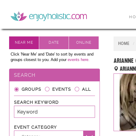
H
HOME
Click 'Near Me' and 'Date' to sort by events and
Arianne 
groups closest to you. Add your
events here.
Ariann
SEARCH
GROUPS
EVENTS
ALL
SEARCH KEYWORD
EVENT CATEGORY