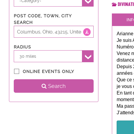
-Category-
Divinat
POST CODE, TOWN, CITY
INF
SEARCH
Arianne 
Je suis 
Numérolo
RADIUS
Venez m
30 miles
distance
Depuis 2
ONLINE EVENTS ONLY
années 
Que ce s
Search
je vous 
En tant 
moments
Ma passi
J'attend