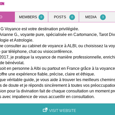
ion
O
MEMBERS
POSTS
MEDIA
0
0
3
G Voyance est votre destination privilégiée.
Arianne G., voyante pure, spécialisée en Cartomancie, Tarot Div
gie et Astrologie.
e consulter au cabinet de voyance à ALBI, ou choisissez la vo
 par téléphone, chat ou visioconférence.
017, je pratique la voyance de manière professionnelle, enrich
de bénévolat.
oit en personne à Albi ou partout en France grâce à la voyance
offre une expérience fiable, précise, claire et éthique.
que véritable guide, je vous aide à trouver les meilleurs chemin
 de doute et je réponds sincèrement à toutes vos préoccupatio
on pour la divination fait de chaque consultation un moment pr
s avec impatience de vous accueillir en consultation.
VISIT WEBSITE