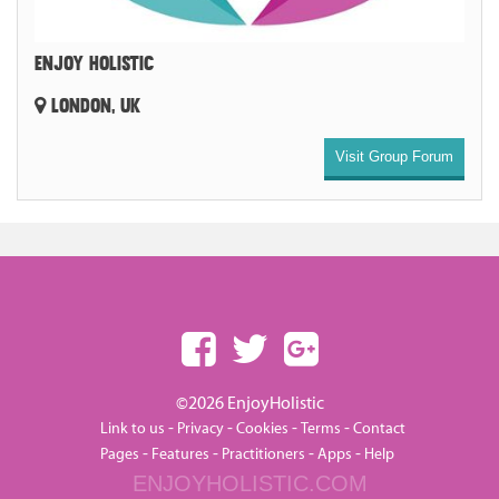
ENJOY HOLISTIC
LONDON, UK
Visit Group Forum
©2026 EnjoyHolistic
-
-
-
-
Link to us
Privacy
Cookies
Terms
Contact
-
-
-
-
Pages
Features
Practitioners
Apps
Help
ENJOYHOLISTIC.COM