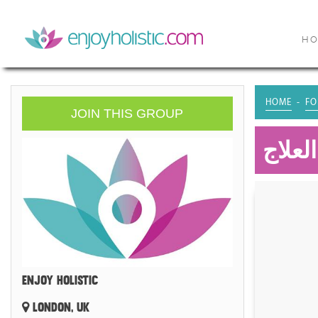
H
HOME
FO
JOIN THIS GROUP
لعلاج
ENJOY HOLISTIC
LONDON, UK