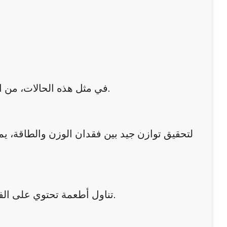
في مثل هذه الحالات، من الأفضل التركيز على التغذية السليمة ومراقبة الجسم بشكل دقيق.
لتحقيق توازن جيد بين فقدان الوزن والطاقة، ي
تناول أطعمة تحتوي على الفيتامينات والمعادن يساعد الجسم على دعم الطاقة بشكل طبيعي.