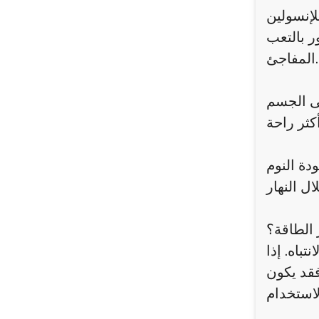
إنسولين
ر بالتعب
المفاجئ.
ى الجسم
دة النوم
 الطاقة؟
باه. إذا
فقد يكون