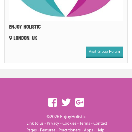
ENJOY HOLISTIC
LONDON, UK
Visit Group Forum
©2026 EnjoyHolistic
-
-
-
-
Link to us
Privacy
Cookies
Terms
Contact
-
-
-
-
Pages
Features
Practitioners
Apps
Help