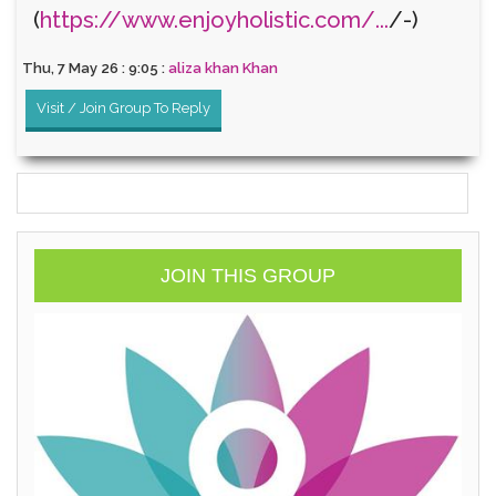
(
https://www.enjoyholistic.com/...
/-)
Thu, 7 May 26 : 9:05 :
aliza khan Khan
Visit / Join Group To Reply
JOIN THIS GROUP