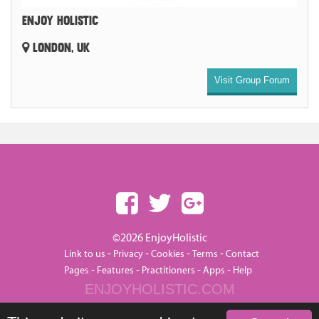
ENJOY HOLISTIC
LONDON, UK
Visit Group Forum
©2026 EnjoyHolistic
-
-
-
-
Link to us
Privacy
Cookies
Terms
Contact
-
-
-
-
Pages
Features
Practitioners
Apps
Help
ENJOYHOLISTIC.COM