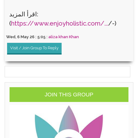
اقرأ المزيد:
(
https://www.enjoyholistic.com/...
/-)
Wed, 6 May 26 : 5:05 :
aliza khan Khan
Visit / Join Group To Reply
JOIN THIS GROUP