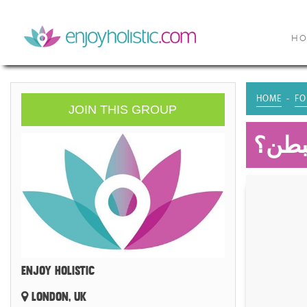
H
HOME
FO
JOIN THIS GROUP
لبطن؟
ENJOY HOLISTIC
LONDON, UK