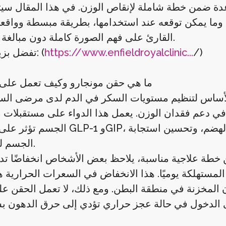
ساعدة ضمن خطة شاملة لإنقاص الوزن. في هذا المقال سي
 وما يمكن توقعه عند استخدامها، بطريقة مبسطة وواقع
القارئ على فهم الصورة كاملة دون مبالغة أو تضليل.
/)
https://www.enfieldroyalclinic...
تفضل بزيارتنا الآن: (
ما هي حقن مونجارو وكيف تعمل على
لأساس لتنظيم مستويات السكر في الدم لدى مرضى ال
ظة في دعم فقدان الوزن. يعمل هذا الدواء على مستقبلات 
الجسم تؤثر على هرموني GLP-1 وGIP، وهما مسؤولان عن تنظيم الشهية،
الجسم للأنسولين.
ة علاجية مناسبة، يلاحظ بعض الأشخاص انخفاضًا تدري
المستهلكة يوميًا. هذا الانخفاض في السعرات الحرارية ه
المخزنة في منطقة البطن. ومع ذلك، لا تعمل الحقن على