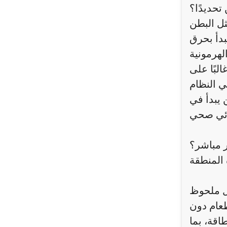
حديدًا؟
ثل البطن
بدأ بحرق
لبًا على
ي النظام
 يبدأ في
 مباشر؟
ل ملحوظ
طعام دون
اقة، بما