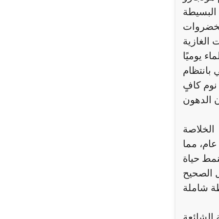
الخضروات
 الغازية
ء يوميًا
 بانتظام
وم كافٍ
الخلاصة
عام، مما
نمط حياة
ل الصحيح
 الشائعة