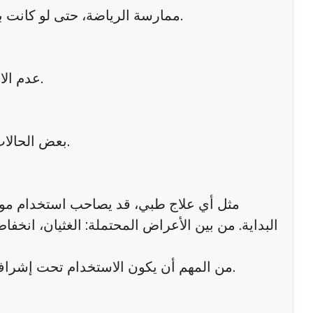
ممارسة الرياضة، حتى لو كانت بسيطة مثل المشي اليومي، تعزز من حرق الدهون بشكل ملحوظ.
عدم الانتظام في الجرعات أو التوقف المفاجئ قد يقلل من فعالية النتائج.
بعض الحالات الصحية أو التغيرات الهرمونية قد تؤثر على سرعة فقدان الوزن.
مثل أي علاج طبي، قد يصاحب استخدام مونجا
البداية. من بين الأعراض المحتملة: الغثيان، ان
من المهم أن يكون الاستخدام تحت إشراف طبي مناسب لضمان السلامة وتجنب أي مضاعفات غير مرغوبة.