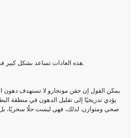
هذه العادات تساعد بشكل كبير في دعم تأثير حقن مونجارو في مسقط وتعزيز نتائج فقدان الدهون.
يمكن القول إن حقن مونجارو لا تستهدف دهون ال
يؤدي تدريجيًا إلى تقليل الدهون في منطقة البط
صحي ومتوازن. لذلك، فهي ليست حلًا سحريًا، بل