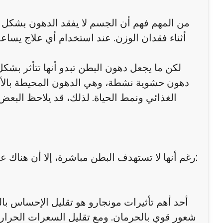
من المهم فهم أن الجسم لا يفقد الدهون بشكل
أثناء فقدان الوزن. عند استخدام أي علاج يساع
لكن ما يجعل دهون البطن تبدو أنها تتأثر بش
دهون حشوية نشطة، وهي الدهون المحيطة بالأع
الغذائي ونمط الحياة. لذلك، قد يلاحظ الب
التقلص ت
رغم أنها لا تستهدف البطن مباشرة، إلا أن هناك عدة آليات تجعل مونجارو فعالة في تقليل الدهون في هذه المنطقة:
أحد أهم تأثيرات مونجارو هو تقليل الإحساس ب
شعور قوي بالحرمان. ومع تقليل السعرات الحراري