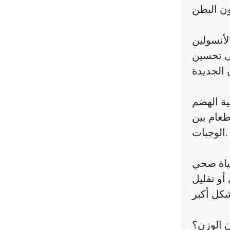
أنسولين
ى تحسين
ية الهضم
طعام بين
الوجبات.
حياة صحي
أو تقليل
 الوزن؟