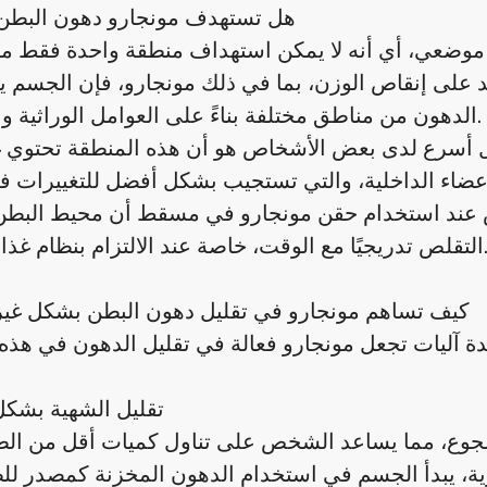
هل تستهدف مونجارو دهون البطن ت
 موضعي، أي أنه لا يمكن استهداف منطقة واحدة فقط م
د على إنقاص الوزن، بما في ذلك مونجارو، فإن الجسم ي
الدهون من مناطق مختلفة بناءً على العوامل الوراثية والهرمونية.
كل أسرع لدى بعض الأشخاص هو أن هذه المنطقة تحتوي غا
ضاء الداخلية، والتي تستجيب بشكل أفضل للتغييرات ف
عض عند استخدام حقن مونجارو في مسقط أن محيط البطن
دريجيًا مع الوقت، خاصة عند الالتزام بنظام غذائي صحي.
كيف تساهم مونجارو في تقليل دهون البطن بشكل غير
تقليل الشهية بشك
الجوع، مما يساعد الشخص على تناول كميات أقل من ال
ة، يبدأ الجسم في استخدام الدهون المخزنة كمصدر للط