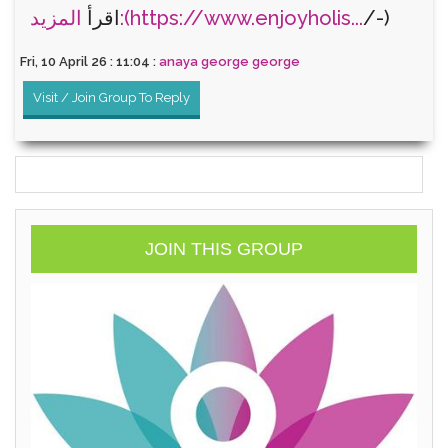
/-)
المزيد:(https://www.enjoyholis...
اقرأ
Fri, 10 April 26 : 11:04 :
anaya george george
Visit / Join Group To Reply
JOIN THIS GROUP