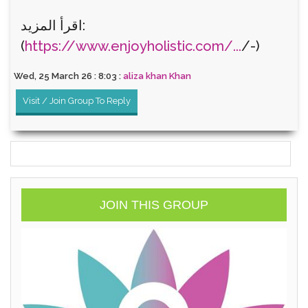
اقرأ المزيد:
(
https://www.enjoyholistic.com/...
/-)
Wed, 25 March 26 : 8:03 :
aliza khan Khan
Visit / Join Group To Reply
JOIN THIS GROUP