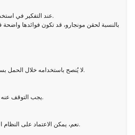
عند التفكير في استخدام أي علاج خلال الحمل، يجب دائمًا تقييم الفوائد مقابل المخاطر.
بالنسبة لحقن مونجارو، قد تكون فوائدها واضحة في 
لا يُنصح باستخدامه خلال الحمل بسبب نقص الدراسات التي تؤكد أمانه، واحتمالية تأثيره على الجنين.
يجب التوقف عنه فورًا والتواصل مع مختص لتقييم الحالة واتخاذ الخطوات المناسبة.
نعم، يمكن الاعتماد على النظام الغذائي الصحي والنشاط البدني وإدارة الحالة تحت إشراف صحي.