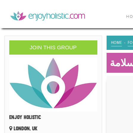
H
HOME
FO
JOIN THIS GROUP
سلامة
ENJOY HOLISTIC
LONDON, UK