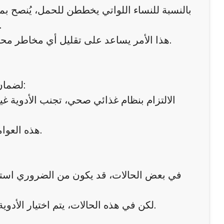
بالنسبة للنساء اللواتي يخططن للحمل، يُنصح ب
عنها قبل فترة من محاولة الحمل، لضمان خ
هذا الأمر يساعد على تقليل أي مخاطر محتملة، ويُعطي الجسم فرصة للعودة إلى حالته الطبيعية قبل الحمل.
لضمان حمل صحي وآمن، يمكن اتباع مجموعة من النصائح المهمة، مثل:
الالتزام بنظام غذائي صحي، تجنب الأدوية غ
هذه العوامل تلعب دورًا كبيرًا في دعم صحة الأم والجنين طوال فترة الحمل.
في بعض الحالات، قد يكون من الضروري استخدا
لكن في هذه الحالات، يتم اختيار الأدوية بعناية فائقة، مع مراعاة سلامة الجنين وتقليل أي مخاطر محتملة.