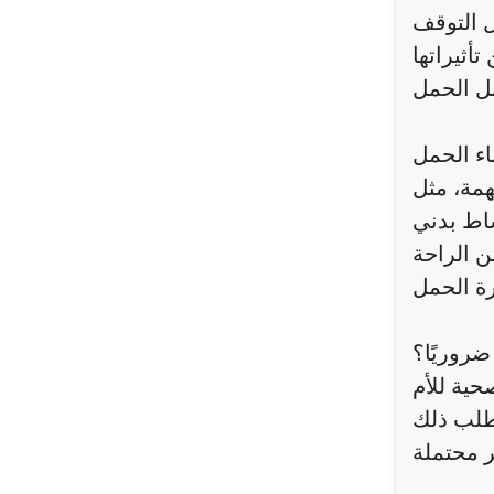
ل التوقف
اء الحمل
شاط بدني
ضروريًا؟
حية للأم