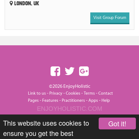
LONDON, UK
Visit Group Forum
©2026 EnjoyHolistic
-
-
-
-
Link to us
Privacy
Cookies
Terms
Contact
-
-
-
-
Pages
Features
Practitioners
Apps
Help
ENJOYHOLISTIC.COM
This website uses cookies to
Got it!
ensure you get the best