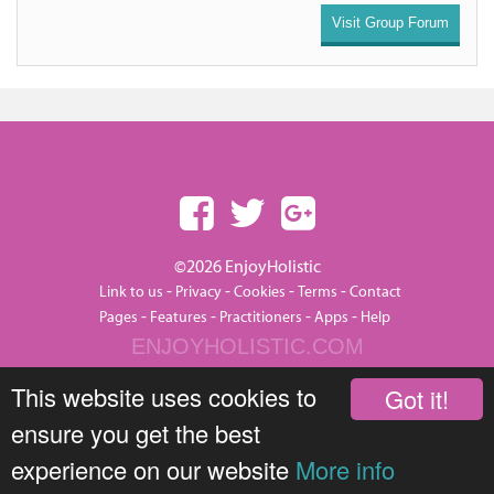
Visit Group Forum
©2026 EnjoyHolistic
-
-
-
-
Link to us
Privacy
Cookies
Terms
Contact
-
-
-
-
Pages
Features
Practitioners
Apps
Help
ENJOYHOLISTIC.COM
This website uses cookies to
Got it!
ensure you get the best
experience on our website
More info