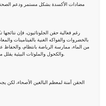
مضادات الأكسدة بشكل مستمر ودعم الصحة ا
رغم فعالية حقن الجلوتاثيون، فإن نتائجها
بالخضروات والفواكه الغنية بالفيتامينات والم
من الماء، ممارسة الرياضة بانتظام، والحفاظ على
والكحول والملوثات البيئية يقلل من الضرر التأكسدي ويسمح للجلوتاثيون بالعمل بشكل أكثر فعالية.
الحقن آمنة لمعظم البالغين الأصحاء، لكن ي