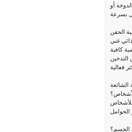
دوخة أو
ية الحقن
ذائي غني
ية كافية
 التدخين
 الشائعة
الأشخاص؟
 للأشخاص
 الجسم؟