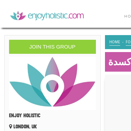
H
HOME
FO
JOIN THIS GROUP
أكسدة
ENJOY HOLISTIC
LONDON, UK