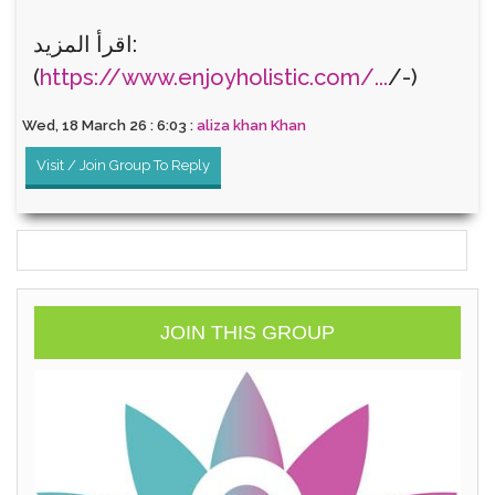
اقرأ المزيد:
(
https://www.enjoyholistic.com/...
/-)
Wed, 18 March 26 : 6:03 :
aliza khan Khan
Visit / Join Group To Reply
JOIN THIS GROUP