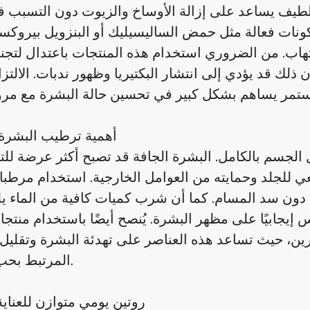
 لطيف يساعد على إزالة الأوساخ والزيوت دون التسبب
ات فعالة مثل حمض الساليسيليك أو البنزويل بيروكسا
هاب. من الضروري استخدام هذه المنتجات باعتدال لتجنب
ن ذلك قد يؤدي إلى انتشار البكتيريا وظهور ندبات. الالتزا
أهمية ترطيب البشرة
لجسم بالكامل. البشرة الجافة قد تصبح أكثر عرضة للتهي
عي للجلد وحمايته من العوامل الخارجية. استخدام مرطب
دون سد المسام. كما أن شرب كميات كافية من الماء يل
يجابيًا على مظهر البشرة. يُنصح أيضًا باستخدام منتج
رين، حيث تساعد هذه العناصر على تهدئة البشرة وتقليل 
المرتبط بحب الشباب.
روتين يومي متوازن للعناية