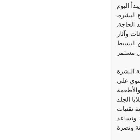
دأ اليوم
البشرة.
 الحاجة.
ات وآثار
ن البسيط
ة البشرة
حتوي على
والأطعمة
يا الجلد
ة تقنيات
ط وتساعد