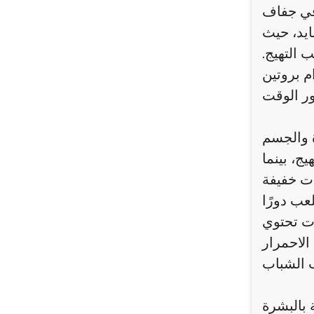
 في جفاف
يد، حيث
 التهيج.
م بروتين
 والجسم
ج، بينما
ات خفيفة
عب دورًا
ات تحتوي
الاحمرار
 بالبشرة