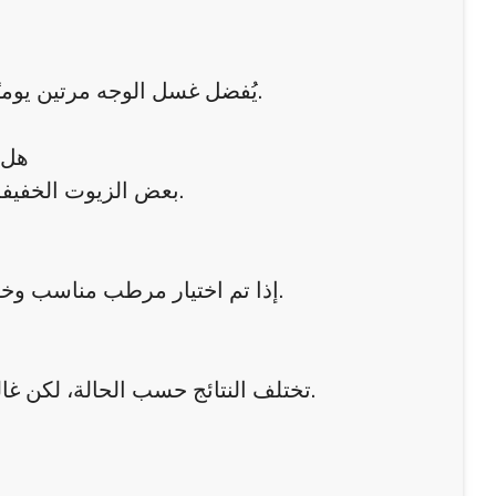
يُفضل غسل الوجه مرتين يوميًا لتجنب تراكم الزيوت والشوائب دون التسبب في جفاف البشرة.
هل 
بعض الزيوت الخفيفة قد تكون مفيدة، لكن يجب اختيارها بعناية لتجنب انسداد المسام.
إذا تم اختيار مرطب مناسب وخفيف، فلن يزيد من الحبوب، بل يساعد على تحسين توازن البشرة.
تختلف النتائج حسب الحالة، لكن غالبًا ما تبدأ التحسينات بالظهور خلال عدة أسابيع من الالتزام بالعلاج.