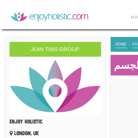
H
HOME
FO
JOIN THIS GROUP
لجسم
ENJOY HOLISTIC
LONDON, UK