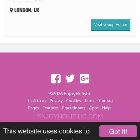
LONDON, UK
Visit Group Forum
©2026 EnjoyHolistic
-
-
-
-
Link to us
Privacy
Cookies
Terms
Contact
-
-
-
-
Pages
Features
Practitioners
Apps
Help
ENJOYHOLISTIC.COM
This website uses cookies to
Got it!