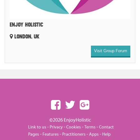
ENJOY HOLISTIC
LONDON, UK
Visit Group Forum
©2026 EnjoyHolistic
-
-
-
-
Link to us
Privacy
Cookies
Terms
Contact
-
-
-
-
Pages
Features
Practitioners
Apps
Help