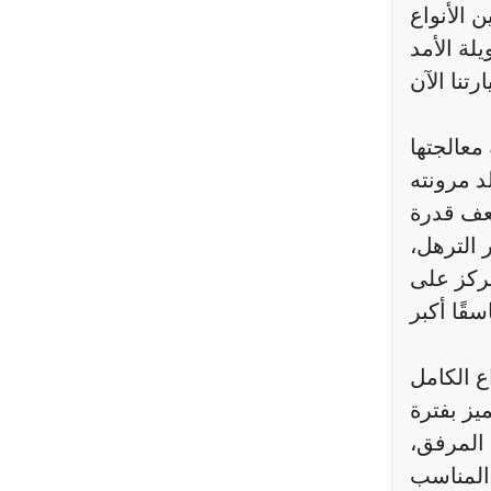
 الأنواع
معالجتها
د مرونته
ضعف قدرة
 الترهل،
يركز على
ع الكامل
يز بفترة
 المرفق،
 المناسب