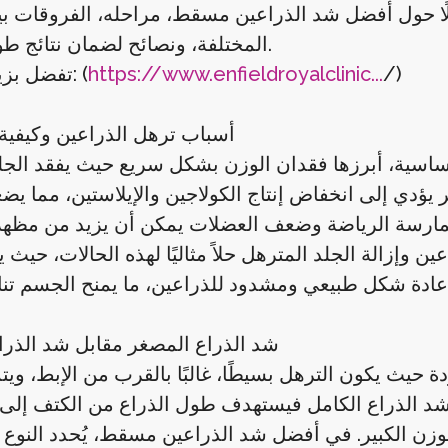
فصلًا حول أفضل شد الذراعين مسقط، مراحله، الفروقات بين
المختلفة، ونصائح لضمان نتائج طويلة الأمد.
/)
https://www.enfieldroyalclinic...
تفضل بزيارتنا الآن: (
أسباب ترهل الذراعين وكيفية 
ساسية، أبرزها فقدان الوزن بشكل سريع حيث يفقد الجل
مر يؤدي إلى انخفاض إنتاج الكولاجين والإيلاستين، مما ي
ممارسة الرياضة وضعف العضلات يمكن أن يزيد من مظهر
ن وإزالة الجلد المترهل حلاً مثاليًا لهذه الحالات، حيث 
شد الذراع المصغر مقابل شد الذرا
يث يكون الترهل بسيطًا، غالبًا بالقرب من الإبط، ويتم
شد الذراع الكامل فيستهدف طول الذراع من الكتف إلى
الوزن الكبير. في أفضل شد الذراعين مسقط، يُحدد النوع