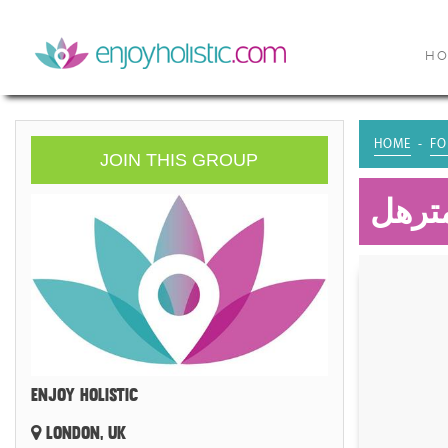
H
HOME
FO
JOIN THIS GROUP
مترهل
ENJOY HOLISTIC
LONDON, UK