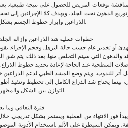
 مناقشة توقعات المريض للحصول على نتيجة طبيعية. يعتم
وتوزيع الدهون تحت الجلد، ويهدف كلا الإجراءين إلى ت
الذراعين وإبراز خطوط الجسم بشكل متناسق.
خطوات عملية شد الذراعين وإزالة الجلد
دئ أو تخدير عام حسب حالة الترهل وحجم الإجراء. يقو
 والدهون التي سيتم التخلص منها. بعد ذلك، يتم شق ال
ضلات السطحية عند الحاجة لإعادة تحديد خطوط الذراع. 
قل أثر للندوب، ويتم وضع المشد الطبي لدعم الذراعين خ
أقل، بينما يحتاج شد الذراع الكامل إلى تخطيط وتنفيذ أط
التوازن بين الشكل والمظهر الطبيعي.
فترة التعافي وما بع
يبدأ فور الانتهاء من العملية ويستمر بشكل تدريجي. خلال
ة، ويمكن السيطرة على الألم باستخدام الأدوية الموصو