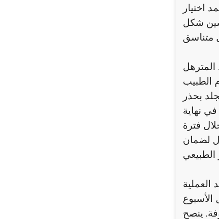
د اختيار
حسين شكل
 المترهل
م الطبيب
جلد بحذر
في نهاية
لال فترة
ول لضمان
د العملية
 الأسبوع
فة. ينصح