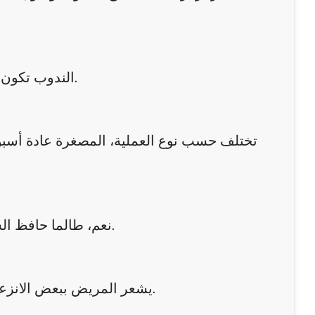
الندوب تكون صغيرة ومخفية غالبًا، وتتحسن مع مرور الوقت لتصبح أقل وضوحًا.
تختلف حسب نوع العملية، المصغرة عادة أسبوع
نعم، طالما حافظ الشخص على وزنه ونمط حياة صحي، مع تجنب أي زيادة وزن كبيرة.
يشعر المريض ببعض الانزعاج أو الألم الخفيف، وهو قابل للتحكم باستخدام الأدوية الموصوفة.