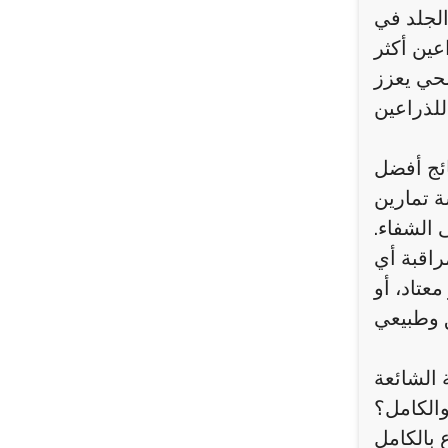
الجلد في
عين أكثر
صحي يعزز
ائج أفضل
ة تمارين
 الشفاء.
راقبة أي
عتاد، أو
 الشائعة
والكامل؟
 بالكامل