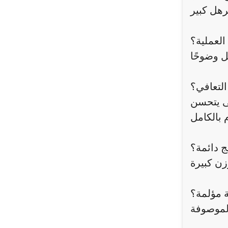
العملية؟
التعافي؟
تى يتحسن
ئج دائمة؟
ة مؤلمة؟