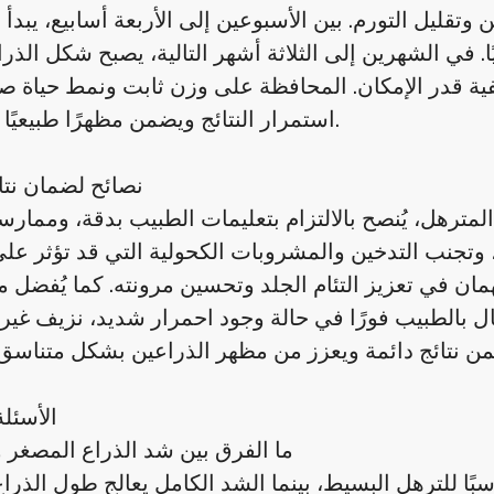
قليل التورم. بين الأسبوعين إلى الأربعة أسابيع، يبدأ 
 في الشهرين إلى الثلاثة أشهر التالية، يصبح شكل الذرا
فية قدر الإمكان. المحافظة على وزن ثابت ونمط حياة 
استمرار النتائج ويضمن مظهرًا طبيعيًا للذراعين.
نصائح لضمان نت
لمترهل، يُنصح بالالتزام بتعليمات الطبيب بدقة، وممارس
وتجنب التدخين والمشروبات الكحولية التي قد تؤثر على
ان في تعزيز التئام الجلد وتحسين مرونته. كما يُفضل م
ل بالطبيب فورًا في حالة وجود احمرار شديد، نزيف غير م
الأسئلة
ما الفرق بين شد الذراع المصغر 
 للترهل البسيط، بينما الشد الكامل يعالج طول الذراع