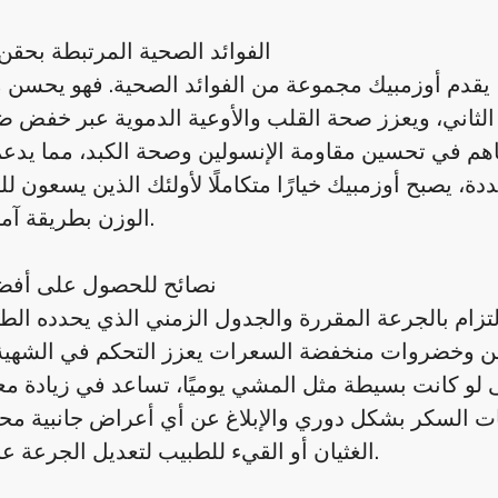
الفوائد الصحية المرتبطة بحقن
 يقدم أوزمبيك مجموعة من الفوائد الصحية. فهو يحسن
ثاني، ويعزز صحة القلب والأوعية الدموية عبر خفض ض
م في تحسين مقاومة الإنسولين وصحة الكبد، مما يدعم
ة، يصبح أوزمبيك خيارًا متكاملًا لأولئك الذين يسعون ل
الوزن بطريقة آمنة وفعّالة.
نصائح للحصول على أفضل
التزام بالجرعة المقررة والجدول الزمني الذي يحدده الط
تين وخضروات منخفضة السعرات يعزز التحكم في الشهية
ى لو كانت بسيطة مثل المشي يوميًا، تساعد في زيادة 
ات السكر بشكل دوري والإبلاغ عن أي أعراض جانبية مح
الغثيان أو القيء للطبيب لتعديل الجرعة عند الحاجة.