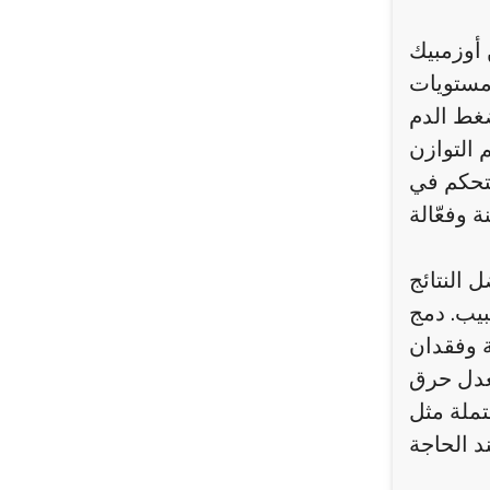
 أوزمبيك
 مستويات
غط الدم
 التوازن
لتحكم في
 النتائج
بيب. دمج
 وفقدان
معدل حرق
تملة مثل