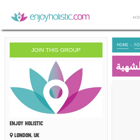
H
HOME
FO
JOIN THIS GROUP
شهية
ENJOY HOLISTIC
LONDON, UK