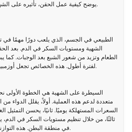
يوضح كيفية عمل الحقن، تأثيره على الشهية، والفوائد الصحية المصاحبة له، مع نصائح لتحقيق أفضل النتائج.
الشهية ومستويات السكر في الدم. بعد الحق
الطعام وتزيد من شعور الشبع بعد الوجبات. كما ي
لفترة أطول. هذه الخصائص تجعل أوزمبيك أداة فعّالة للتحكم في الشهية وتقليل الإفراط في تناول الطعام.
السيطرة على الشهية هي الخطوة الأولى نحو
متعددة لدعم هذه العملية. أولاً، يقلل الدواء من
السعرات المستهلكة يوميًا. ثانيًا، يحسن التمثيل
ثالثًا، من خلال تنظيم مستويات السكر في الدم،
في منطقة البطن. هذه التوازنات تساعد المستخدمين على فقدان الوزن تدريجيًا وبشكل صحي.