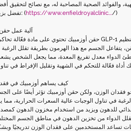
/)
https://www.enfieldroyalclinic...
تفضل بزيارتنا الآن: (
آلية عمل حقن
حقن أوزمبيك تحتوي على مادة فعّالة تحاكي هرمون GLP-1 الطبيعي في الجسم، الذي يلعب دور
ن، يتفاعل الجسم مع هذا الهرمون بطريقة تقلل الرغبة 
بطئ الدواء معدل تفريغ المعدة، مما يجعل الشخص يشعر ب
كيف يساهم أوزمبيك في فقدا
 فقدان الوزن، ولكن حقن أوزمبيك تؤثر أيضًا على ال
 الرغبة في تناول الوجبات عالية السعرات الحرارية، مما ي
 الغذائي للدهون ويزيد من استخدام مخزون الدهون كمصدر
 يقلل الدواء من تخزين الدهون في مناطق الجسم المختل