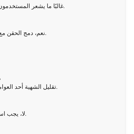
غالبًا ما يشعر المستخدمون بتحسن خلال الأسابيع الأولى، لكن النتائج تختلف من شخص لآخر.
نعم، دمج الحقن مع نظام غذائي متوازن ونشاط بدني منتظم يعزز النتائج بشكل كبير.
ه
تقليل الشهية أحد العوامل، لكن الدواء أيضًا يحسن التمثيل الغذائي للدهون ويقلل تخزينها.
لا، يجب استشارة الطبيب قبل التوقف لتجنب أي تأثيرات سلبية على الجسم.