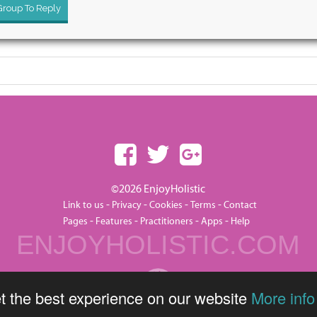
 Group To Reply
©2026 EnjoyHolistic
-
-
-
-
Link to us
Privacy
Cookies
Terms
Contact
-
-
-
-
Pages
Features
Practitioners
Apps
Help
ENJOYHOLISTIC.COM
t the best experience on our website
More info