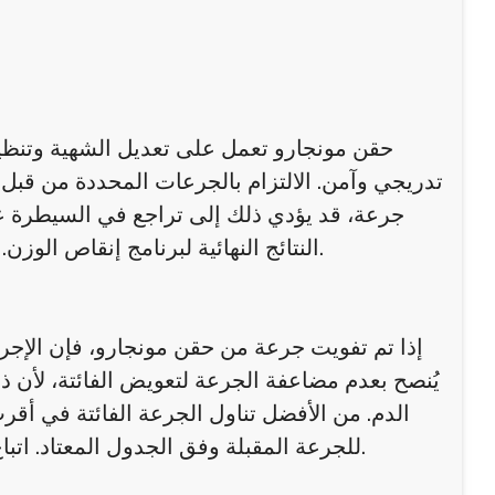
حقن مونجارو تعمل على تعديل الشهية وتنظي
تدريجي وآمن. الالتزام بالجرعات المحددة من قبل
جرعة، قد يؤدي ذلك إلى تراجع في السيطرة ع
النتائج النهائية لبرنامج إنقاص الوزن. لذلك، يعتبر الالتزام بالجدول الزمني جزءًا أساسيًا من نجاح العلاج.
إذا تم تفويت جرعة من حقن مونجارو، فإن الإجرا
يُنصح بعدم مضاعفة الجرعة لتعويض الفائتة، لأن ذل
الدم. من الأفضل تناول الجرعة الفائتة في أقر
للجرعة المقبلة وفق الجدول المعتاد. اتباع هذه التعليمات يقلل من المخاطر ويضمن استمرار فعالية العلاج.