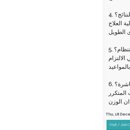
نتائج؟
ة العلاج
نتظام؟
الالتزام
باشرة؟
 المتكرر
Thu, 18 Decem
Visit / Join