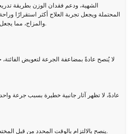
الشهية، ودعم فقدان الوزن بطريقة تدريجية 
المحتملة ويجعل تجربة العلاج أكثر استقرارًا وراح
والمزاج، مما يجعل متابعة نظام غذائي صحي وممارسة الرياضة أكثر سهولة وفاعلية.
لا يُنصح عادةً بمضاعفة الجرعة لتعويض الفائتة، 
عادةً، لا تظهر آثار جانبية خطيرة بسبب جرعة واحدة
ينصح بالالتزام بالوقت المحدد من قبل المختصين لضمان ثبات مستوى الدواء في الجسم وتحقيق أفضل النتائج.