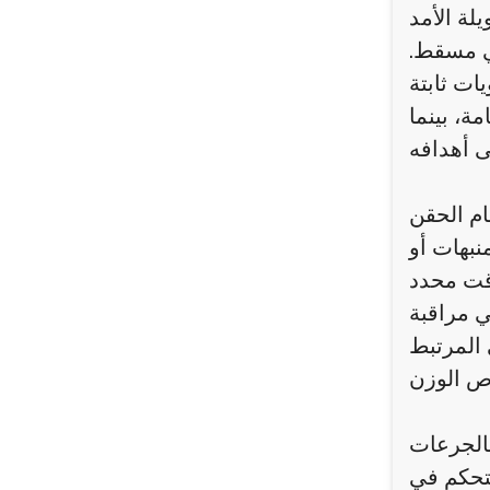
يلة الأمد
ي مسقط.
ات ثابتة
ة، بينما
ام الحقن
نبهات أو
قت محدد
ي مراقبة
 المرتبط
 بالجرعات
لتحكم في