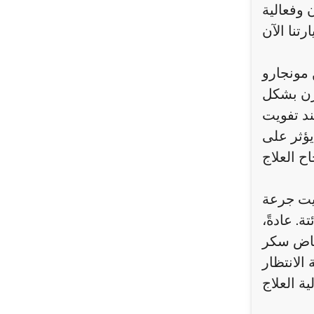
 مونجارو
زن بشكل
ند تفويت
يؤثر على
يت جرعة
. عادةً،
خفاض سكر
الانتظار