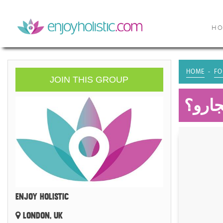
H
HOME
FO
JOIN THIS GROUP
ارو؟
ENJOY HOLISTIC
LONDON, UK