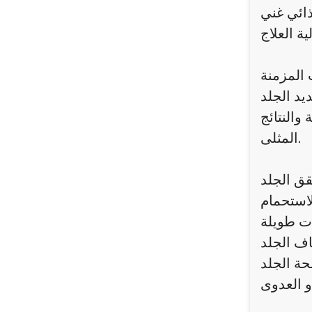
ذائي غني
 المزمنة
يد الجلد
والنتائج
المثلى.
قق الجلد