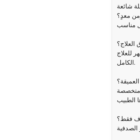
لة شائعة
ن معدٍ؟
العلاج؟
ر للعلاج
الكامل.
العميقة؟
م متخصصة
اف فقط؟