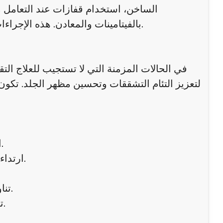
الساخن، استخدام قفازات عند التعامل م
بالفيتامينات والمعادن. هذه الإجراءات اليومية تساعد على منع تكرار المشكلة وتعزز من فعالية العلاج.
في الحالات المزمنة التي لا تستجيب للعلاج التق
لتعزيز التئام التشققات وتحسين مظهر الجلد. تكو
استخدام مرطبات قوية يوميًا، خاصة بعد غسل الجلد أو الاستحمام.
ارتداء القفازات عند التعامل مع الماء أو المواد الكيميائية لفترات طويلة.
تناول غذاء متوازن غني بالفيتامينات والمعادن التي تدعم صحة الجلد.
تجنب حك الجلد بقوة عند الشعور بالحكة لتفادي النزيف أو العدوى.