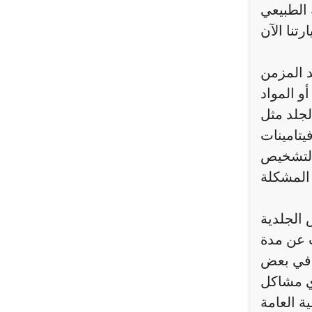
 المزمن
و المواد
لجلد مثل
امينات A و E. يلجأ الطبيب إلى تقييم شامل للحالة لتحديد السبب الدقيق، لأن معرفة السبب تساعد على اختيار
التشخيص
الجلدية
ب عن مدة
. في بعض
أي مشاكل
ة العامة