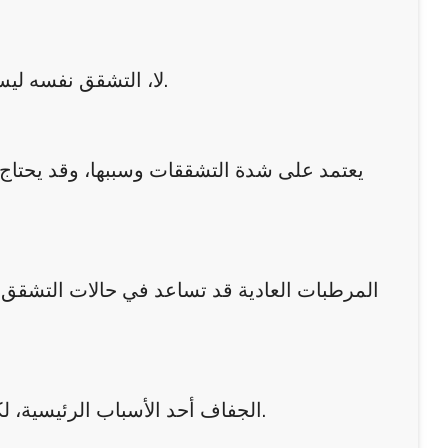
لا، التشقق نفسه ليس معديًا، لكنه قد يصبح معرضًا للعدوى إذا لم يُعالج بشكل مناسب.
يعتمد على شدة التشققات وسببها، وقد يحتاج ا
المرطبات العادية قد تساعد في حالات التشقق 
الجفاف أحد الأسباب الرئيسية، لكنه قد يكون عرضًا لمشكلة جلدية مزمنة مثل الأكزيما أو الصدفية.