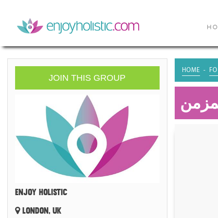
H
HOME
FO
JOIN THIS GROUP
مزمن
ENJOY HOLISTIC
LONDON, UK