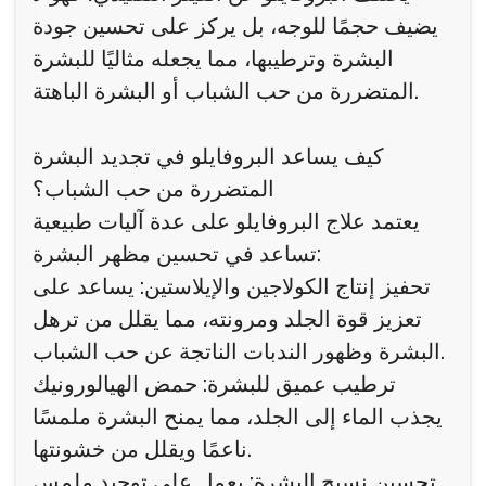
يضيف حجمًا للوجه، بل يركز على تحسين جودة
البشرة وترطيبها، مما يجعله مثاليًا للبشرة
المتضررة من حب الشباب أو البشرة الباهتة.
كيف يساعد البروفايلو في تجديد البشرة
المتضررة من حب الشباب؟
يعتمد علاج البروفايلو على عدة آليات طبيعية
تساعد في تحسين مظهر البشرة:
تحفيز إنتاج الكولاجين والإيلاستين: يساعد على
تعزيز قوة الجلد ومرونته، مما يقلل من ترهل
البشرة وظهور الندبات الناتجة عن حب الشباب.
ترطيب عميق للبشرة: حمض الهيالورونيك
يجذب الماء إلى الجلد، مما يمنح البشرة ملمسًا
ناعمًا ويقلل من خشونتها.
تحسين نسيج البشرة: يعمل على توحيد ملمس