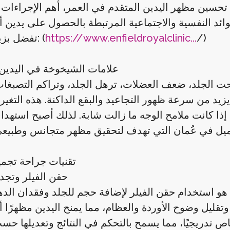
 تحسين مظهر اليدين المتقدم في العمر، أهم الإجراءات 
/)
https://www.enfieldroyalclinic...
تفضل بزيارتنا الآن: (
علامات الشيخوخة في اليدين 
ت الجلد، ضعف العضلات، ترهل الجلد، وتراكم التصبغات
زيد من سرعة ظهور التجاعيد والبقع الداكنة. هذه التغي
ى إذا كانت ملامح الوجه ما زالت شابة. لذلك أصبح استهدا
تقنيات جراحة تجمي
حقن الفيلر وتجد
ًا هو استخدام حقن الفيلر لإضافة حجم للجلد وفقدان ال
قليل وضوح الأوردة والعظام، مما يمنح اليدين مظهرًا أكث