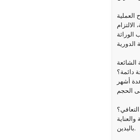
 العملية
الالتزام
 الوراثة
 الشائعة
ة دائمة؟
عدة أشهر
التعافي؟
والعناية
باليدين.