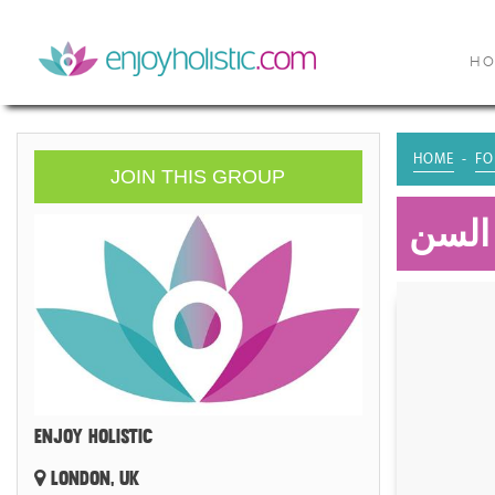
H
HOME
FO
JOIN THIS GROUP
 السن
ENJOY HOLISTIC
LONDON, UK