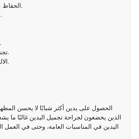
الحفاظ على ترطيب اليدين وتجنب التعرض المفرط للشمس قبل العملية.
تجنب الأدوية أو المكملات التي قد تزيد من خطر النزيف أو التورم.
استخدام مراهم مهدئة وكريمات موصوفة لتقليل التورم وال
تجنب الإجهاد أو الضغط على اليدين خلال الأسابيع الأولى من التعافي.
الالتزام بالتمارين الخفيفة لتحريك الأصابع والحفاظ على مرونة الجلد.
الحصول على يدين أكثر شبابًا لا يحسن المظه
الذين يخضعون لجراحة تجميل اليدين غالبًا ما يش
اليدين في المناسبات العامة، وحتى في العمل ال