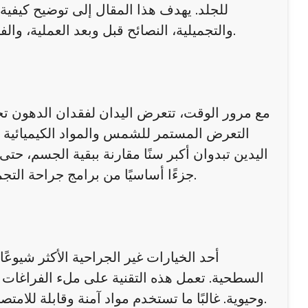
للجلد. يهدف هذا المقال إلى توضيح كيفية
والتجميلية، النصائح قبل وبعد العملية، والفوائد النفسية والاجتماعية المرتبطة بالحصول على يدين أكثر شبابًا.
مع مرور الوقت، تتعرض اليدان لفقدان الدهون تح
التعرض المستمر للشمس والمواد الكيميائية ي
اليدين تبدوان أكبر سنًا مقارنة ببقية الجسم، حت
جزءًا أساسيًا من برامج جراحة التجميل في عُمان التي تهدف لتحقيق مظهر متجانس وطبيعي للجسم.
أحد الخيارات غير الجراحية الأكثر شيوع
السطحية. تعمل هذه التقنية على ملء الفراغات وت
وحيوية. غالبًا ما تستخدم مواد آمنة وقابلة للامتصاص تدريجيًا، مما يسمح بالتحكم في النتائج وتعديلها حسب الحاجة.