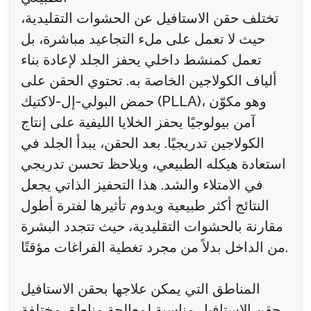
تختلف حقن الاستافيل عن الحشوات التقليدية،
حيث لا تعمل على ملء التجاعيد مباشرة، بل
تعمل كمنشط داخلي يحفز الجلد لإعادة بناء
ألياف الكولاجين الخاصة به. تحتوي الحقن على
حمض البولي-إل-لاكتيك (PLLA)، وهو مكوّن
آمن بيولوجيًا يحفز الخلايا الليفية على إنتاج
الكولاجين تدريجيًا. بعد الحقن، يبدأ الجلد في
استعادة هيكله الطبيعي، ويلاحظ تحسن تدريجي
في الامتلاء والشد. هذا التحفيز الذاتي يجعل
النتائج أكثر طبيعية ويدوم تأثيرها لفترة أطول
مقارنة بالحشوات التقليدية، حيث تتجدد البشرة
من الداخل بدلاً من مجرد تغطية الفراغات مؤقتًا.
المناطق التي يمكن علاجها بحقن الاستافيل
حقن الاستافيل مناسبة لمعالجة مناطق مختلفة