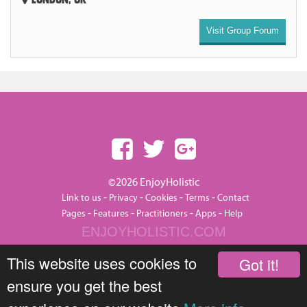
Visit Group Forum
©2026 EnjoyHolistic
-
-
-
-
Link to us
Privacy
Cookies
Terms
Contact
-
-
-
-
Pages
Features
Practitioners
Apps
Help
ENJOYHOLISTIC.COM
This website uses cookies to
Got it!
ensure you get the best