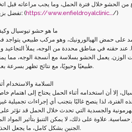
/)
https://www.enfieldroyalclinic...
تفضل بزيارتنا الآن: (
ما هو حشو تيوسيال وكي
تمد على حمض الهيالورونيك، وهو مركب طبيعي يتواجد 
عند حقنه في مناطق محددة من الوجه، يملأ التجاعيد و
ات الوزن. يعمل الحشو بسلاسة مع أنسجة الوجه، مما يمن
طبيعيًا وحيويًا، مع نتائج تظهر بسرعة بعد الجلسة.
السلامة والاستخدام أثن
ال، إلا أن استخدامه أثناء الحمل يحتاج إلى اهتمام خاص. 
لفترة، لذا ينصح غالبًا بتجنب أي إجراءات تجميلية غي
الهرمونية والجسدية التي تحدث خلال الحمل قد تؤثر على
سية. علاوة على ذلك، لا يمكن التنبؤ بتأثير المواد الم
الجنين بشكل كامل، ما يجعل الحذر أساسياً.