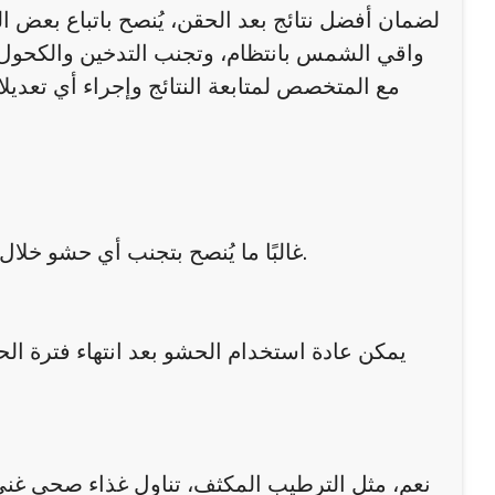
لضمان أفضل نتائج بعد الحقن، يُنصح باتباع بعض 
واقي الشمس بانتظام، وتجنب التدخين والكحول،
مع المتخصص لمتابعة النتائج وإجراء أي تعديل
غالبًا ما يُنصح بتجنب أي حشو خلال الحمل بسبب عدم وجود دراسات كافية تثبت سلامته على الجنين.
يمكن عادة استخدام الحشو بعد انتهاء فترة الح
نعم، مثل الترطيب المكثف، تناول غذاء صحي غني با