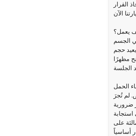
ف يعمل؟
في الجسم
يعيد حجم
ح مظهرًا
اء الحمل
لم تُجرَ
ر ضرورية
 استجابة
الئة على