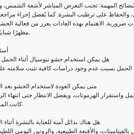
النصائح المهمة: تجنب التعرض المباشر لأشعة الشمس، 
 والحفاظ على ترطيب البشرة. كما يُفضل إجراء مراجع
ات ضرورية. الاهتمام بهذه العادات يعزز من فعالية الح
مظهرًا شبابيًا وطبيعيًا.
أسئ
1. هل يمكن استخدام حشو تيوسيال أثناء الحمل 
2. متى يمكن العودة لاستخدام الحشو بعد ال
مل واستقرار الهرمونات، ويفضل الانتظار حتى انتهاء الر
كانت المرأة ترضع.
3. هل هناك بدائل آمنة للعناية بالبشرة أثناء
لفيتامينات، والأقنعة الطبيعية، والروتين اليومي اللطيف