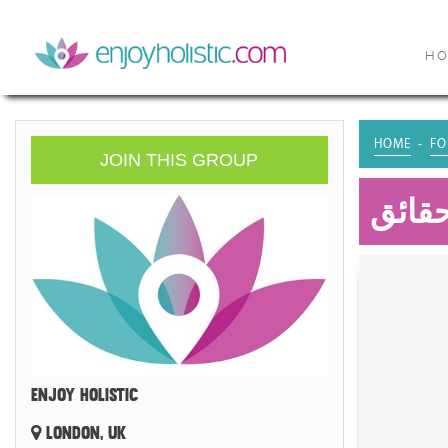
H
HOME
FO
JOIN THIS GROUP
حقائق
ENJOY HOLISTIC
LONDON, UK