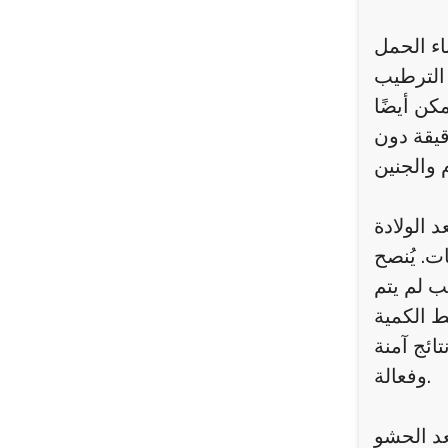
اء الحمل
 الترطيب
كن أيضًا
قيقة دون
 الولادة
ت. يُنصح
يب لم يتم
ط الكمية
ائج آمنة
وفعالة.
عد الحشو