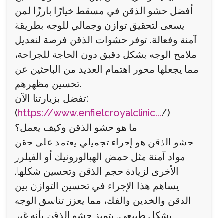
أفضل حشو الذقن في مسقط خيارًا بارزًا لمن
يسعى لتحقيق توازن وجمالي للوجه بطريقة
آمنة وفعالة. توفر حشوات الذقن فرصة لتعديل
ملامح الوجه بشكل دقيق دون الحاجة للجراحة،
مما يجعلها محور اهتمام العديد من الباحثين عن
تحسين مظهرهم.
تفضل بزيارتنا الآن:
(
https://www.enfieldroyalclinic...
/)
ما هو حشو الذقن وكيف يعمل؟
حشو الذقن هو إجراء تجميلي يعتمد على حقن
مواد آمنة مثل حمض الهيالورونيك أو الفيلرز
الأخرى لزيادة حجم الذقن وتحسين شكلها.
يساهم هذا الإجراء في تحسين التوازن بين
الذقن والخدين والفك، مما يعزز تناسق الوجه
بشكل طبيعي. يتميز حشو الذقن بأنه غير