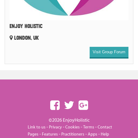
ENJOY HOLISTIC
LONDON, UK
Visit Group Forum
©2026 EnjoyHolistic
-
-
-
-
Link to us
Privacy
Cookies
Terms
Contact
-
-
-
-
Pages
Features
Practitioners
Apps
Help