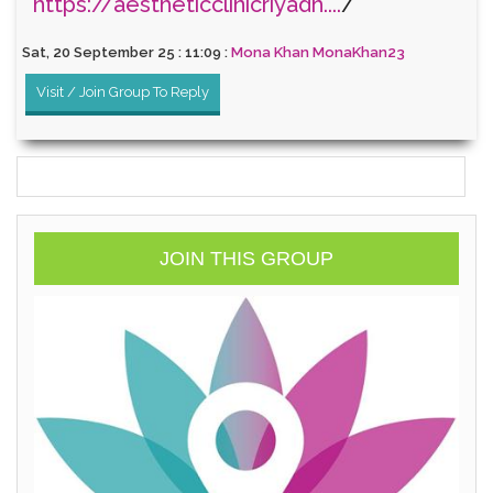
https://aestheticclinicriyadh....
/
Sat, 20 September 25 : 11:09 :
Mona Khan MonaKhan23
Visit / Join Group To Reply
JOIN THIS GROUP