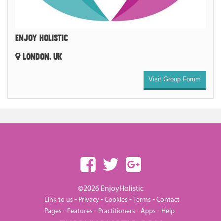
ENJOY HOLISTIC
LONDON, UK
Visit Group Forum
©2026 EnjoyHolistic
-
-
-
-
Link to us
Privacy
Cookies
Terms
Contact
-
-
-
-
Pages
Features
Practitioners
Apps
Help