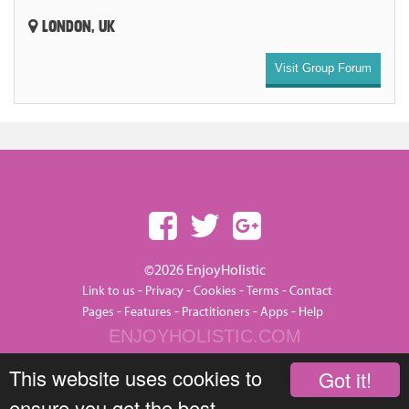
LONDON, UK
Visit Group Forum
©2026 EnjoyHolistic
-
-
-
-
Link to us
Privacy
Cookies
Terms
Contact
-
-
-
-
Pages
Features
Practitioners
Apps
Help
ENJOYHOLISTIC.COM
This website uses cookies to
Got it!
ensure you get the best