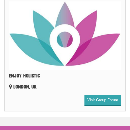
ENJOY HOLISTIC
LONDON, UK
Visit Group Forum